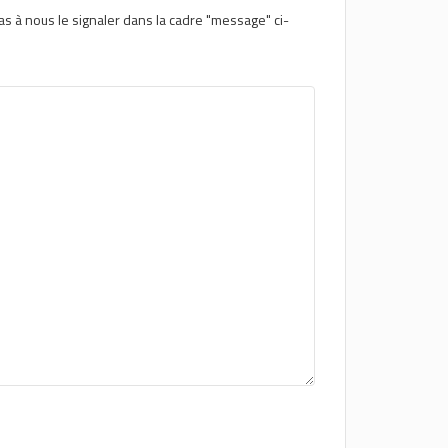
 renforcer la présence du vivant en ville et aiguiser le
as à nous le signaler dans la cadre "message" ci-
r la contribution de la biodiversité domestique animale
la FAO, près de deux paysans sur trois cultivent à la main,
male et quelques % utilisent des tracteurs, motoculteurs et