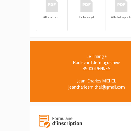
Affichette pdf
Fiche Projet
Affichette phot
Le Triangle
Boulevard de Yougoslavie
35000 RENNES
Jean-Charles MICHEL
jeancharlesmichel@gmail.com