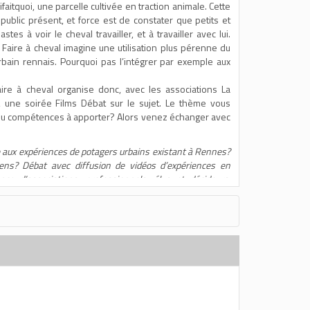
faitquoi, une parcelle cultivée en traction animale. Cette
 public présent, et force est de constater que petits et
es à voir le cheval travailler, et à travailler avec lui.
 Faire à cheval imagine une utilisation plus pérenne du
rbain rennais. Pourquoi pas l’intégrer par exemple aux
aire à cheval organise donc, avec les associations La
, une soirée Films Débat sur le sujet. Le thème vous
ou compétences à apporter? Alors venez échanger avec
 aux expériences de potagers urbains existant à Rennes?
yens?
Débat avec diffusion de vidéos d’expériences en
e d’associations, professionnels, élus et décideurs,
bre. Places limitées.
aires:
5 –
jeancharlesmichel@gmail.com
 animale