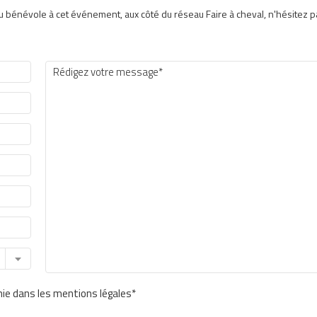
Plus largement, l’initiative entend
 ou bénévole à cet événement, aux côté du réseau Faire à cheval, n'hésitez p
regard des populations urbaines su
à un mieux-être global..
(1) A l’échelle de la planète, selon 
un sur trois a recours l’énergie ani
autres engins à moteur thermique
inie dans les mentions légales*