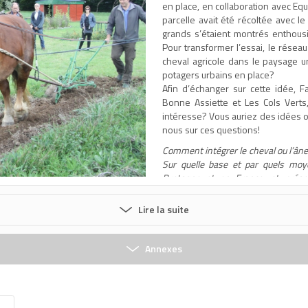
en place, en collaboration avec Equi
parcelle avait été récoltée avec le
grands s’étaient montrés enthousiast
Pour transformer l’essai, le réseau
cheval agricole dans le paysage u
potagers urbains en place?
Afin d’échanger sur cette idée, F
Bonne Assiette et Les Cols Verts
intéresse? Vous auriez des idées 
nous sur ces questions!
Comment intégrer le cheval ou l’âne
Sur quelle base et par quels mo
Bretagne et en France, et présenc
chercheurs… Ouvert à tous, entrée li
Lire la suite
Renseignements complément
reseaufaireacheval@gmail.com
Jean-Charles Michel 06 30 52 90 1
Annexes
Potatract : Potagers en traction