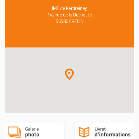
IME de Kerdreineg
142 rue de la Béchette
56580 CRÉDIN