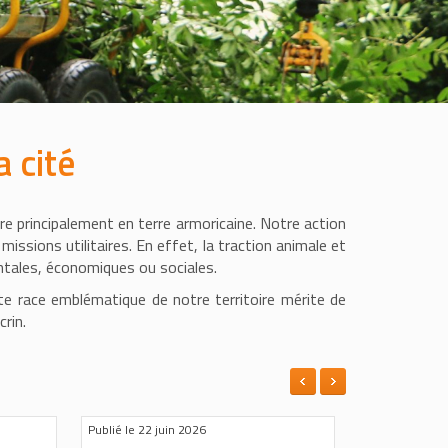
 cité
vre principalement en terre armoricaine. Notre action
missions utilitaires. En effet, la traction animale et
ntales, économiques ou sociales.
tte race emblématique de notre territoire mérite de
rin.
Le 05 Septembre 2026
Publié le 8 juin 2026
Du 23 Septembre 2
Publié le 28 jui
2026