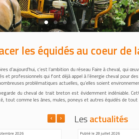
acer les équidés au coeur de la
ires d’aujourd’hui, c’est l’ambition du réseau Faire à cheval, qui œu
s et professionnels qui font déjà appel à l’énergie cheval pour des 
e nombreuses problématiques actuelles, qu’elles soient environneme
uvegarde du cheval de trait breton est évidemment indéniable. Ce
té, tout comme les ânes, mules, poneys et autres équidés de tout c
Les
actualités
eptembre 2026 au 27 Septembre
lié le 22 juin 2026
Le 08 Août 2026
Publié le 19 juin 2026