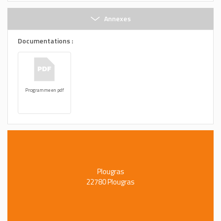
Annexes
Documentations :
Programme en pdf
Plougras
22780 Plougras