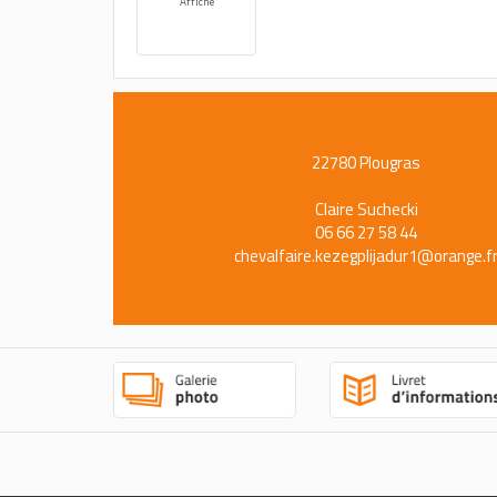
Affiche
22780 Plougras
Claire Suchecki
06 66 27 58 44
chevalfaire.kezegplijadur1@orange.f