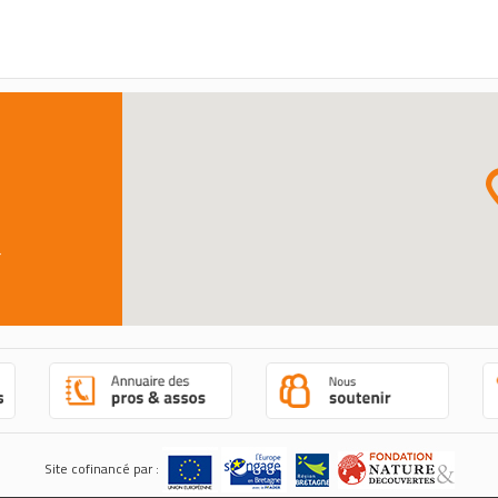
r
Site cofinancé par :