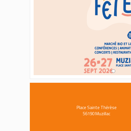
Place Sainte Thérèse
56190 Muzillac