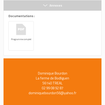
Annexes
Documentations :
Programme complet
Dominique Bourdon
La ferme de Bodliguen
56140 TREAL
02 99 08 92 87
dominiquebourdon56@yahoo.fr