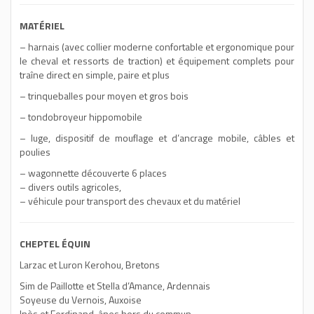
MATÉRIEL
– harnais (avec collier moderne confortable et ergonomique pour
le cheval et ressorts de traction) et équipement complets pour
traîne direct en simple, paire et plus
– trinqueballes pour moyen et gros bois
– tondobroyeur hippomobile
– luge, dispositif de mouflage et d’ancrage mobile, câbles et
poulies
– wagonnette découverte 6 places
– divers outils agricoles,
– véhicule pour transport des chevaux et du matériel
CHEPTEL ÉQUIN
Larzac et Luron Kerohou, Bretons
Sim de Paillotte et Stella d’Amance, Ardennais
Soyeuse du Vernois, Auxoise
Inès et Ferdinand, ânes hors du commun