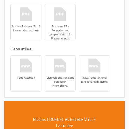
Sabots - Topaze et Sim à
Sabots nr 87 -
l'assaut des baccharis
Polyvalence et
complémentarité -
Plage et marais
Liens utiles :
Page Facebook
Lien vers citation dans
Travail avec le cheval
Percheron
dans la forêt du Beffou
international
Nicolas COUËDEL et Estelle MYLLE
La coulée