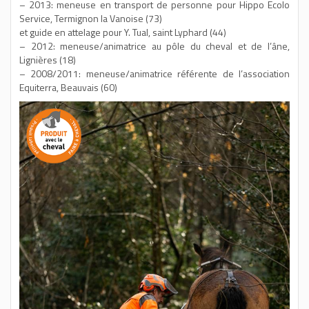
– 2013: meneuse en transport de personne pour Hippo Ecolo
Service, Termignon la Vanoise (73)
et guide en attelage pour Y. Tual, saint Lyphard (44)
– 2012: meneuse/animatrice au pôle du cheval et de l’âne,
Lignières (18)
– 2008/2011: meneuse/animatrice référente de l’association
Equiterra, Beauvais (60)